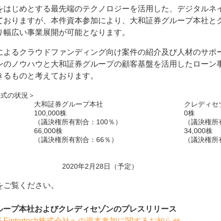
をはじめとする最先端のテクノロジーを活用した、デジタルネ
ておりますが、本件資本参加により、大和証券グループ本社と
り幅広い事業展開が可能となります。
によるクラウドファンディング向け案件の紹介及び人材のサポ
ンのノウハウと大和証券グループの顧客基盤を活用したローン
きるものと考えております。
h株式の状況＞
大和証券グループ本社
クレディセ
100,000株
0株
（議決権所有割合：100％）
（議決権所
66,000株
34,000株
（議決権所有割合：66％）
（議決権所
2020年2月28日（予定）
をご覧ください。
券グループ本社およびクレディセゾンのプレスリリース
intertech株式会社への資本参加に関するお知らせ