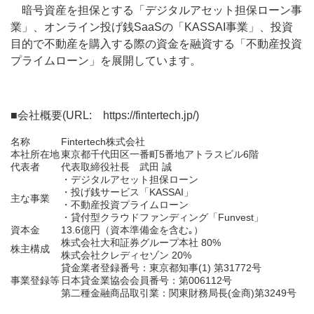
暗号資産を担保とする「デジタルアセット担保ローン事
業」、オンライン投げ銭SaaSの「KASSAI事業」、投資
目的で不動産を購入する際の資金を融資する「不動産投資
プライムローン」を展開しています。
■会社概要(URL:
https://fintertech.jp/
)
名称
Fintertech株式会社
本社所在地
東京都千代田区一番町5番地アトラスビル6階
代表者
代表取締役社長 武田 誠
・デジタルアセット担保ローン
・投げ銭サービス「KASSAI」
主な事業
・不動産投資プライムローン
・貸付型クラウドファンディング「Funvest」
資本金
13.6億円（資本準備金を含む｡）
株式会社大和証券グループ本社 80%
株主構成
株式会社クレディセゾン 20%
貸金業者登録番号：東京都知事(1) 第31772号
事業登録等
日本貸金業協会会員番号：第006112号
第二種金融商品取引業：関東財務局長(金商)第3249号