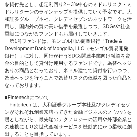
を貸付先とし、想定利回り2～3%中心のミドルリスク・ミ
ドルリターンのラインナップを提供していく予定です。大
和証券グループ本社、クレディセゾンのネットワークを活
用し、国内外の質の高い借手を厳選しつつ、SDGsや社会
貢献につながるファンドもお届けしていきます。
第1号ファンドは、モンゴル国の商業銀行「Trade &
Development Bank of Mongolia, LLC（モンゴル貿易開発
銀行）」に対し、同行が行うSDGs関連事業向け融資を資
金の目的として貸付け運用するファンドです。為替ヘッジ
ありの商品となっており、米ドル建てで貸付を行いつつ、
為替へッジを行うことで為替リスクの低減を図った商品と
なっております。
■Fintertechについて
Fintertech は、大和証券グループ本社及びクレディセゾ
ンがそれぞれ創業来培ってきた金融ビジネスのノウハウを
礎としながら、最先端のテクノロジーの活用や外部企業と
の連携により次世代金融サービスを機動的にかつ柔軟に創
出することを目指しています。