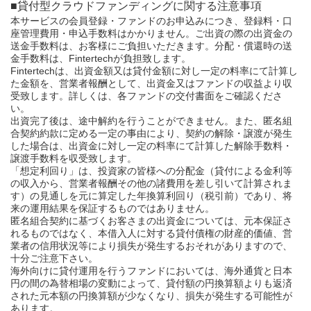
■貸付型クラウドファンディングに関する注意事項
本サービスの会員登録・ファンドのお申込みにつき、登録料・口
座管理費用・申込手数料はかかりません。ご出資の際の出資金の
送金手数料は、お客様にご負担いただきます。分配・償還時の送
金手数料は、Fintertechが負担致します。
Fintertechは、出資金額又は貸付金額に対し一定の料率にて計算し
た金額を、営業者報酬として、出資金又はファンドの収益より収
受致します。詳しくは、各ファンドの交付書面をご確認くださ
い。
出資完了後は、途中解約を行うことができません。また、匿名組
合契約約款に定める一定の事由により、契約の解除・譲渡が発生
した場合は、出資金に対し一定の料率にて計算した解除手数料・
譲渡手数料を収受致します。
「想定利回り」は、投資家の皆様への分配金（貸付による金利等
の収入から、営業者報酬その他の諸費用を差し引いて計算されま
す）の見通しを元に算定した年換算利回り（税引前）であり、将
来の運用結果を保証するものではありません。
匿名組合契約に基づくお客さまの出資金については、元本保証さ
れるものではなく、本借入人に対する貸付債権の財産的価値、営
業者の信用状況等により損失が発生するおそれがありますので、
十分ご注意下さい。
海外向けに貸付運用を行うファンドにおいては、海外通貨と日本
円の間の為替相場の変動によって、貸付額の円換算額よりも返済
された元本額の円換算額が少なくなり、損失が発生する可能性が
あります。